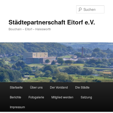
Zum
primären
Such
Inhalt
springen
Städtepartnerschaft Eitorf e.V.
Bouchain – Eitorf – Halesworth
Hauptmenü
Startseite
Über uns
Der Vorstand
Die Städte
Berichte
Fotogalerie
Mitglied werden
Satzung
Impressum